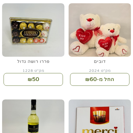
דובים
פררו רושה גדול
מק"ט 2024
מק"ט 1228
50
60
החל מ-₪
₪