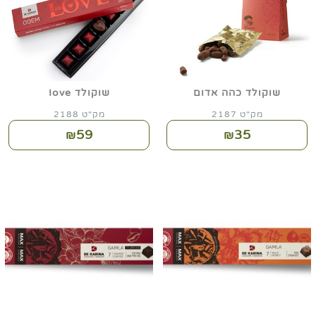
שוקולד כהה אדום
שוקולד Iove
מק"ט 2187
מק"ט 2188
59
35
₪
₪