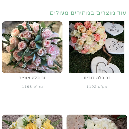
עוד מוצרים במחירים מעולים
זר כלה דורית
זר כלה אופיר
מק"ט 1192
מק"ט 1193