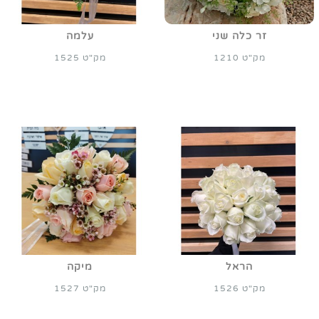
זר כלה שני
עלמה
מק"ט 1210
מק"ט 1525
הראל
מיקה
מק"ט 1526
מק"ט 1527