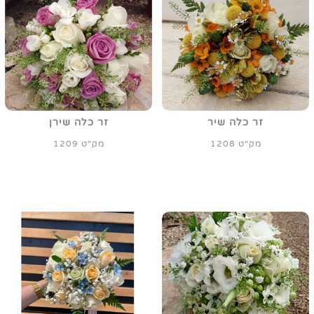
זר כלה שיר
זר כלה שירן
מק"ט 1208
מק"ט 1209