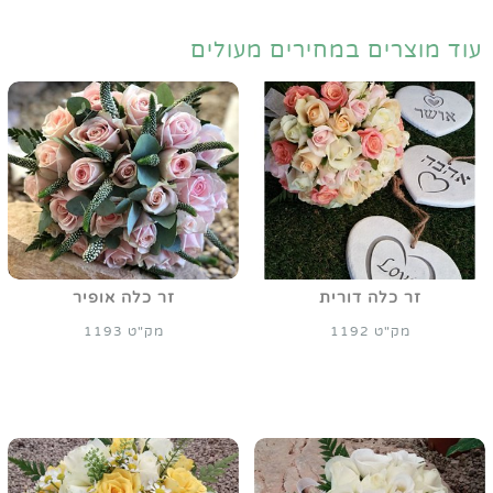
עוד מוצרים במחירים מעולים
זר כלה דורית
זר כלה אופיר
מק"ט 1192
מק"ט 1193