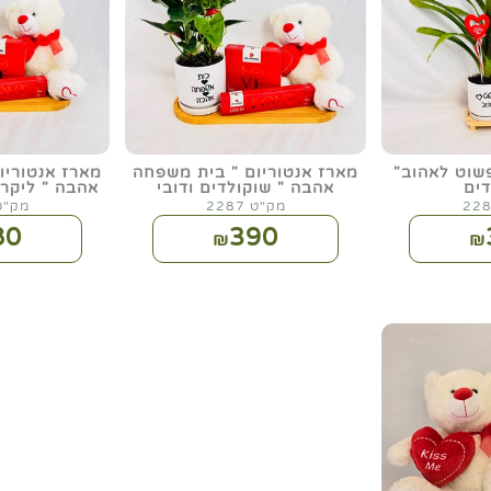
פשוט לאהוב"
מארז אנטוריום " בית משפחה
מארז אנטוריו
דים
אהבה " שוקולדים ודובי
אהבה " ליקר 
מק"ט 2287
מק"ט 88
80
390
₪
₪