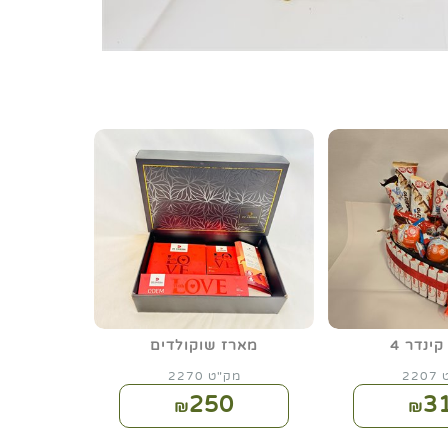
ינדר 4
מארז שוקולדים
22
מק"ט 2270
250
3
₪
₪