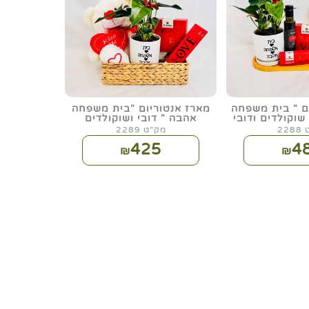
ם " בית משפחה
מארז אנטוריום "בית משפחה
שוקולדים ודובי
אהבה " דובי ושוקולדים
22
מק"ט 2289
425
4
₪
₪