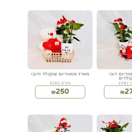
וריום דובי
מארז אנטוריום שוקולד ודובי
ולדים
22
מק"ט 2282
250
2
₪
₪