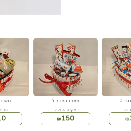
ר 2
מארז קינדר 3
מארז ק
מק"ט 2206
מק"ט 07
10
150
₪
₪