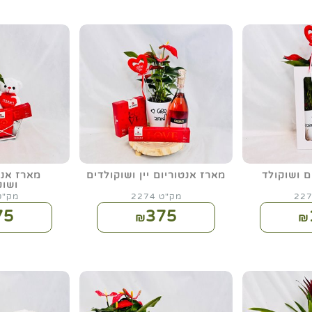
ם ושוקולד
מארז אנטוריום יין ושוקולדים
מארז אנט
ושוק
מק"ט 2274
מק"ט 81
75
375
₪
₪