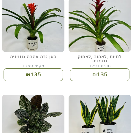
לחיות ,לאהוב ,לצחוק
כאן גרה אהבה גוזמניה
גוזמניה
מק"ט 1791
מק"ט 1790
135
135
₪
₪