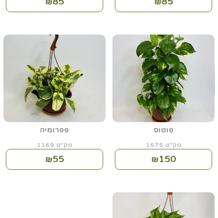
85
85
₪
₪
פוטוס
פפרומיה
מק"ט 1575
מק"ט 1169
55
150
₪
₪