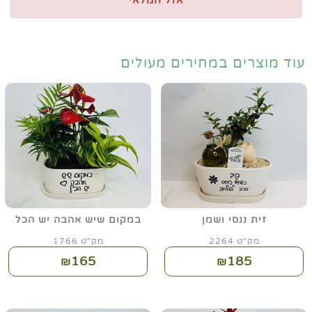
אזל המלאי
עוד מוצרים במחירים מעולים
זית ננסי ושמן
במקום שיש אהבה יש הכל
מק"ט 2264
מק"ט 1766
165
185
₪
₪