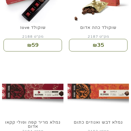
שוקולד כהה אדום
שוקולד Iove
מק"ט 2187
מק"ט 2188
59
35
₪
₪
גמלא דבש ואגוזים כתום
גמלא מריר קפה ופולי קקאו
אדום