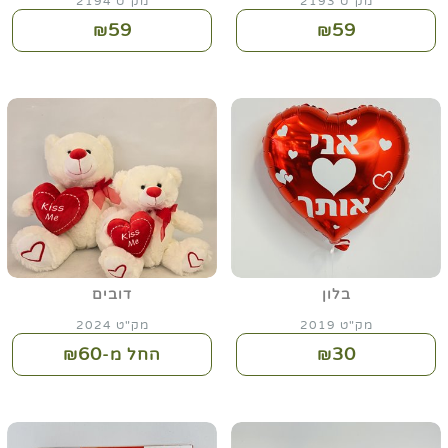
מק"ט 2193
מק"ט 2194
59
59
₪
₪
בלון
דובים
מק"ט 2019
מק"ט 2024
60
30
₪
החל מ-₪