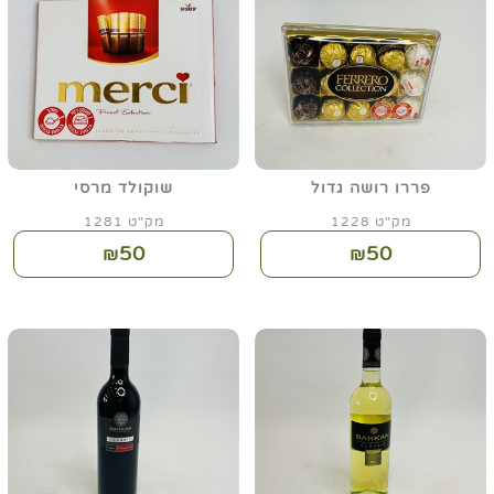
פררו רושה גדול
שוקולד מרסי
מק"ט 1228
מק"ט 1281
50
50
₪
₪