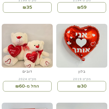
מק"ט 2194
מק"ט 2195
35
59
₪
₪
בלון
דובים
מק"ט 2019
מק"ט 2024
60
30
₪
החל מ-₪