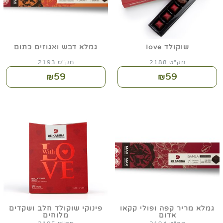
שוקולד Iove
גמלא דבש ואגוזים כתום
מק"ט 2188
מק"ט 2193
59
59
₪
₪
גמלא מריר קפה ופולי קקאו
פינוקי שוקולד חלב ושקדים
אדום
מלוחים