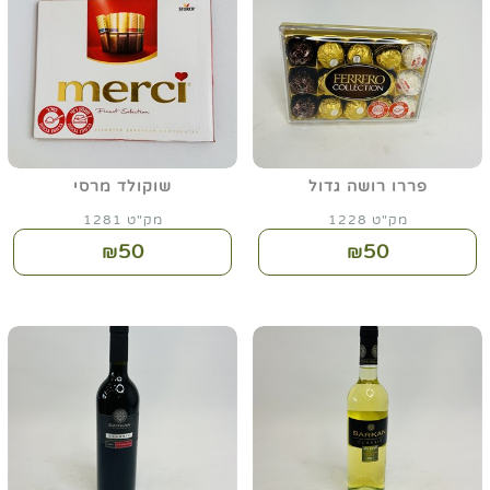
פררו רושה גדול
שוקולד מרסי
מק"ט 1228
מק"ט 1281
50
50
₪
₪