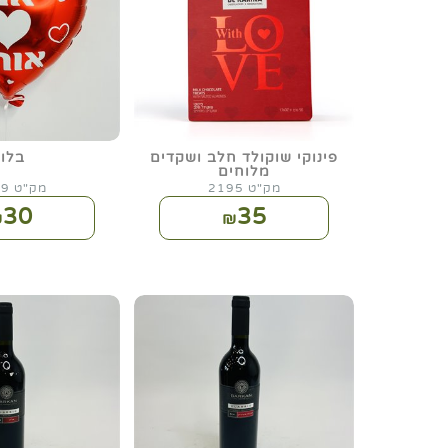
פינוקי שוקולד חלב ושקדים
בלון
מלוחים
מק"ט 2195
מק"ט 2019
30
35
₪
₪