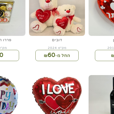
דובים
פררו ר
מק"ט 2024
מק"ט 28
0
60
החל מ-₪