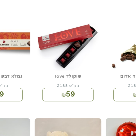
ה אדום
שוקולד Iove
גמלא דבש ו
מק"ט 2188
מק"ט 93
9
59
₪