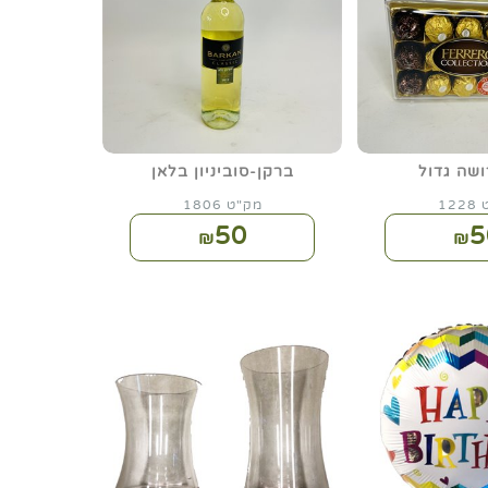
ושה גדול
ברקן-סוביניון בלאן
12
מק"ט 1806
50
5
₪
₪