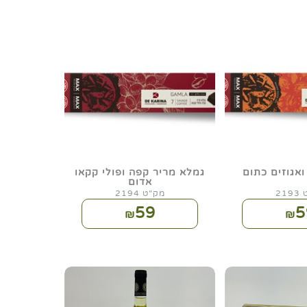
אגוזים כתום
גמלא מריר קפה ופולי קקאו
אדום
21
מק"ט 2194
59
5
₪
₪