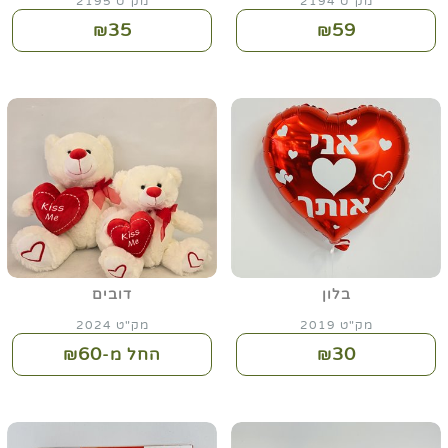
מק"ט 2194
מק"ט 2195
35
59
₪
₪
בלון
דובים
מק"ט 2019
מק"ט 2024
60
30
₪
החל מ-₪