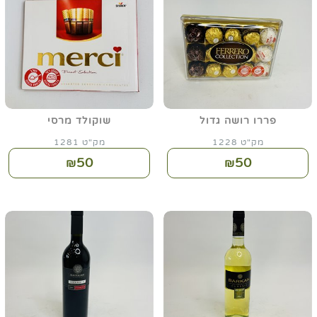
פררו רושה גדול
שוקולד מרסי
מק"ט 1228
מק"ט 1281
50
50
₪
₪