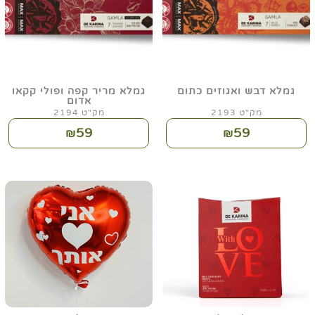
גמלא דבש ואגוזים כתום
גמלא מריר קפה ופולי קקאו
אדום
מק"ט 2193
מק"ט 2194
59
59
₪
₪