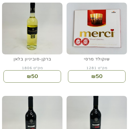
שוקולד מרסי
ברקן-סוביניון בלאן
מק"ט 1281
מק"ט 1806
50
50
₪
₪