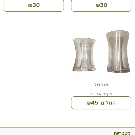
30
30
₪
₪
אגרטל
מק"ט 1234
45
החל מ-₪
קטגוריות