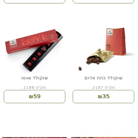
שוקולד כהה אדום
שוקולד Iove
מק"ט 2187
מק"ט 2188
59
35
₪
₪