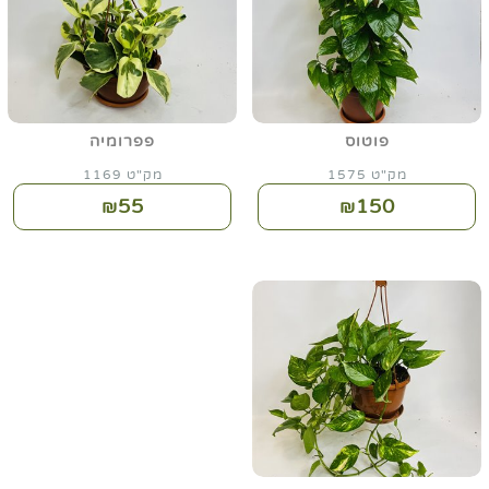
פוטוס
פפרומיה
מק"ט 1575
מק"ט 1169
55
150
₪
₪