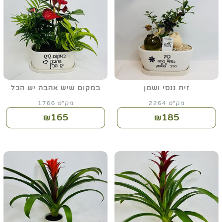
זית ננסי ושמן
במקום שיש אהבה יש הכל
מק"ט 2264
מק"ט 1766
165
185
₪
₪