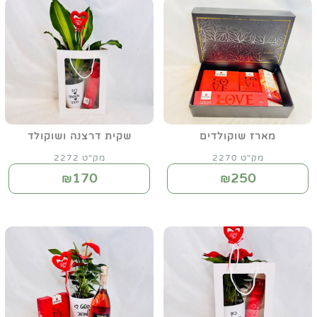
מארז שוקולדים
שקית דרצנה ושוקולד
מק"ט 2270
מק"ט 2272
170
250
₪
₪