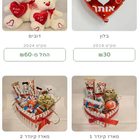
בלון
דובים
מק"ט 2019
מק"ט 2024
60
30
₪
החל מ-₪
מארז קינדר 1
מארז קינדר 2