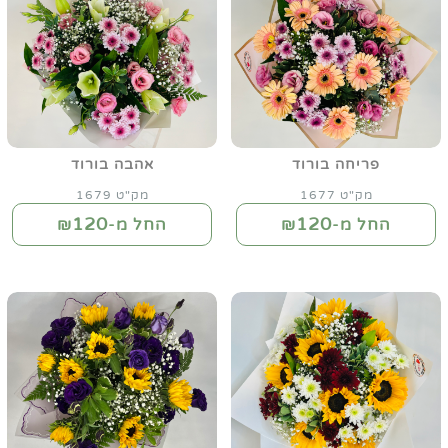
פריחה בורוד
אהבה בורוד
מק"ט 1677
מק"ט 1679
120
120
החל מ-₪
החל מ-₪