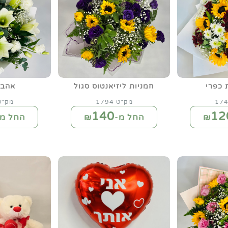
 כפרי
חמניות ליזיאנטוס סגול
אהבה
מק"ט 1794
מק"ט 95
140
12
החל מ-₪
החל מ-