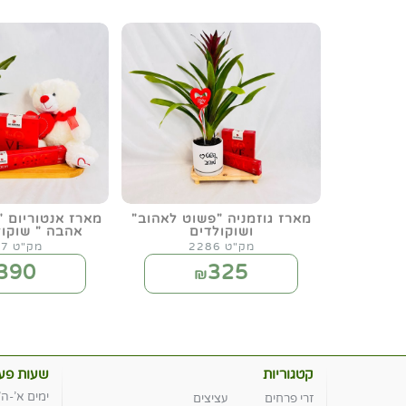
מארז גוזמניה "פשוט לאהוב"
מארז אנטוריום 
ושוקולדים
אהבה " שוקול
מק"ט 2286
מק"ט 2287
390
325
₪
קטגוריות
שעות פעי
ימים א'-ה' :00-19:00
זרי פרחים
עציצים