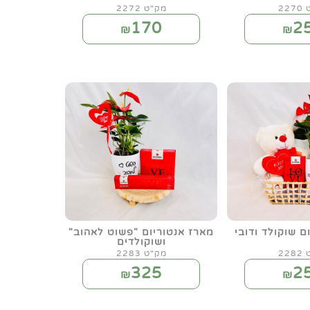
22
מק"ט 2272
170
2
₪
₪
ם שוקולד ודובי
מארז אנטוריום "פשוט לאהוב"
ושוקולדים
22
מק"ט 2283
325
2
₪
₪