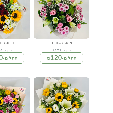
אהבה בורוד
זר חמניות
מק"ט 1679
מק"ט 1748
0
120
החל מ-₪
החל מ-₪