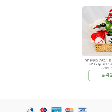
ום "בית משפחה
י ושוקולדים
22
4
₪