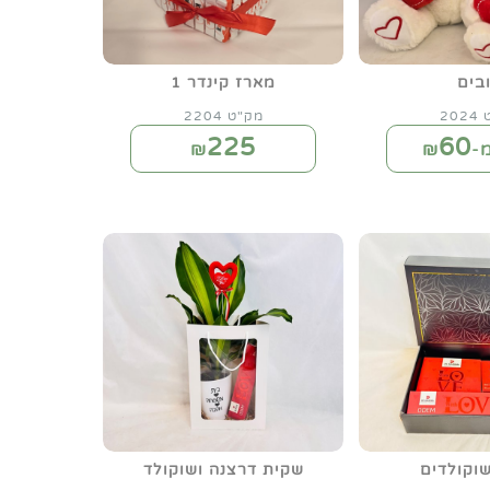
בים
מארז קינדר 1
20
מק"ט 2204
225
60
-₪
₪
וקולדים
שקית דרצנה ושוקולד