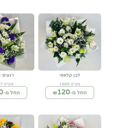
לבן קלאסי
רגעים י
מק"ט 1009
מק"ט 1017
0
120
החל מ-₪
החל מ-₪