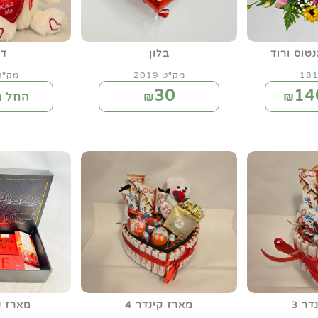
נטוס ורוד
בלון
דו
מק"ט 2019
מק"ט 24
30
14
₪
החל מ
ר 3
מארז קינדר 4
מארז ש