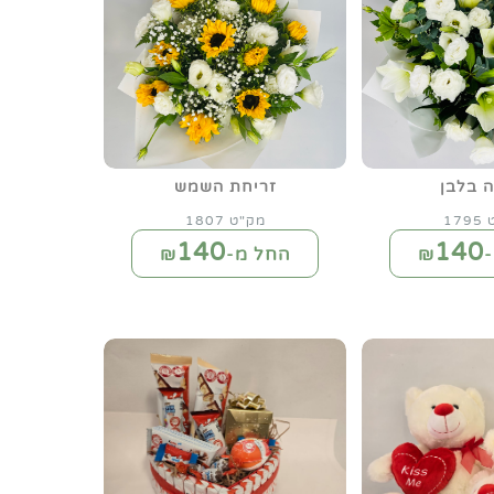
 בלבן
זריחת השמש
17
מק"ט 1807
140
140
₪
החל מ-₪