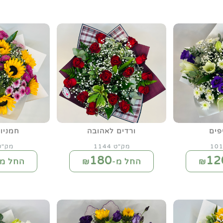
פים
ורדים לאהובה
חמניו
מק"ט 1144
מק"ט 16
180
12
החל מ-₪
החל מ-