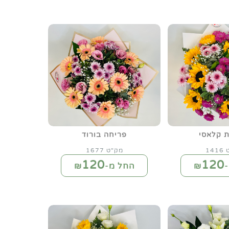
ת קלאסי
פריחה בורוד
14
מק"ט 1677
120
120
₪
החל מ-₪