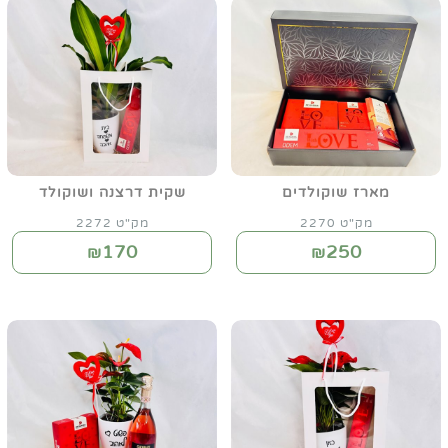
מארז שוקולדים
שקית דרצנה ושוקולד
מק"ט 2270
מק"ט 2272
170
250
₪
₪