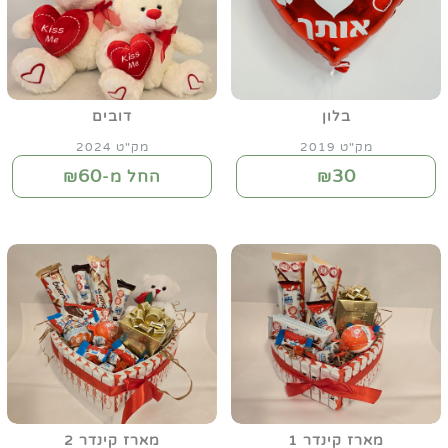
בלון
דובים
מק"ט 2019
מק"ט 2024
60
30
₪
החל מ-₪
מארז קינדר 1
מארז קינדר 2