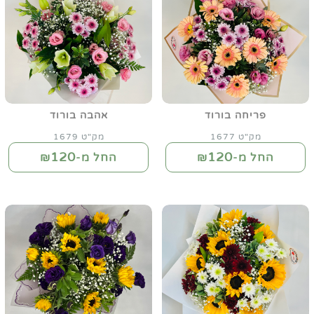
פריחה בורוד
אהבה בורוד
מק"ט 1677
מק"ט 1679
120
120
החל מ-₪
החל מ-₪