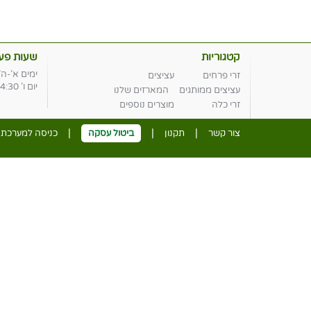
קטגוריות
שעות פעי
ימים א'-ה' :00-19:00
זרי פרחים
עציצים
יום ו' 9:00-14:30
עציצים ממותגים
המארזים שלנו
זרי כלה
מוצרים נוספים
|
|
|
צור קשר
תקנון
ביטול עסקה
כניסה למערכת נ